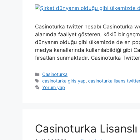
Casinoturka twitter hesabı Casinoturka we
alanında faaliyet gösteren, köklü bir geçmi
dünyanın olduğu gibi ülkemizde de en popül
medya kanallarında kullanılabildiği gibi C
fırsatları sunmaktadır. Casinoturka Twitt
Kategoriler
Casinoturka
Etiketler
casinoturka giris yap
,
casinoturka lisans twitte
Yorum yap
Casinoturka Lisanslı