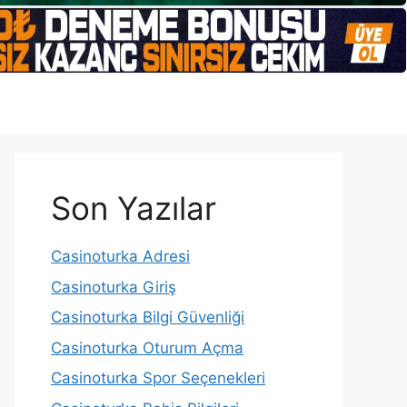
Son Yazılar
Casinoturka Adresi
Casinoturka Giriş
Casinoturka Bilgi Güvenliği
Casinoturka Oturum Açma
Casinoturka Spor Seçenekleri