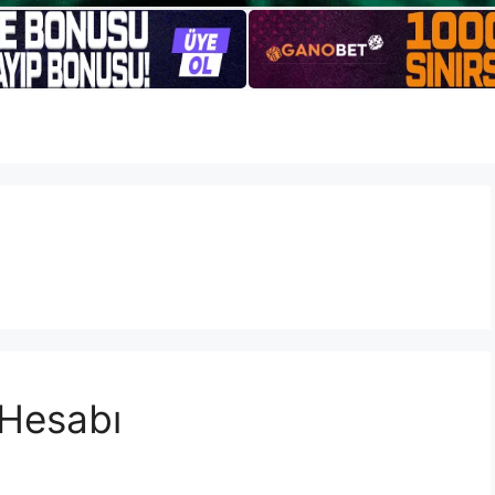
 Hesabı