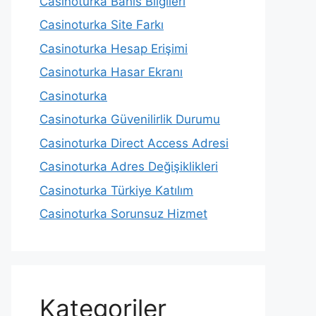
Casinoturka Bahis Bilgileri
Casinoturka Site Farkı
Casinoturka Hesap Erişimi
Casinoturka Hasar Ekranı
Casinoturka
Casinoturka Güvenilirlik Durumu
Casinoturka Direct Access Adresi
Casinoturka Adres Değişiklikleri
Casinoturka Türkiye Katılım
Casinoturka Sorunsuz Hizmet
Kategoriler