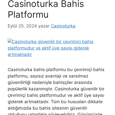
Casinoturka Bahis
Platformu
Eylül 25, 2024
yazar
Casinoturka
Casinoturka bahis platformu bu çevrimiçi bahis
platformu, sayısız avantajı ve sarsılmaz
güvenilirliği nedeniyle bahisçiler arasında
popülerlik kazanmıştır. Casinoturka güvenilir bir
çevrimiçi bahis platformudur ve aktif üye sayısı
giderek artmaktadır. Tüm bu hususları dikkate
aldığımızda bu bahis sitesinin güvenilir
olduğunu rahatlıkla söyleyebiliriz. Günümüzde