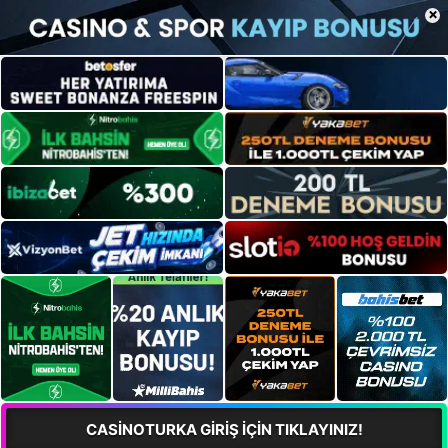
×
CASİNOTURKA GİRİŞ İÇİN TIKLAYINIZ!