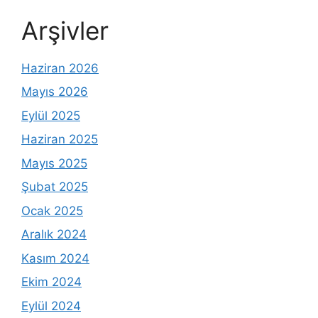
Arşivler
Haziran 2026
Mayıs 2026
Eylül 2025
Haziran 2025
Mayıs 2025
Şubat 2025
Ocak 2025
Aralık 2024
Kasım 2024
Ekim 2024
Eylül 2024