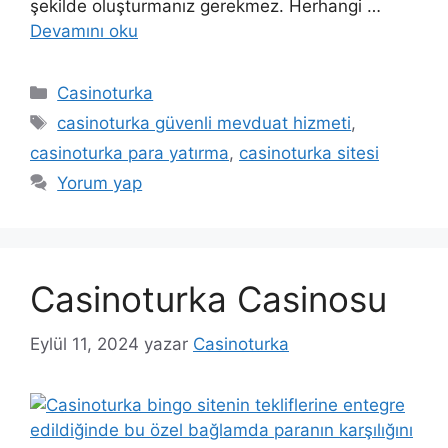
şekilde oluşturmanız gerekmez. Herhangi …
Devamını oku
Kategoriler
Casinoturka
Etiketler
casinoturka güvenli mevduat hizmeti
,
casinoturka para yatırma
,
casinoturka sitesi
Yorum yap
Casinoturka Casinosu
Eylül 11, 2024
yazar
Casinoturka