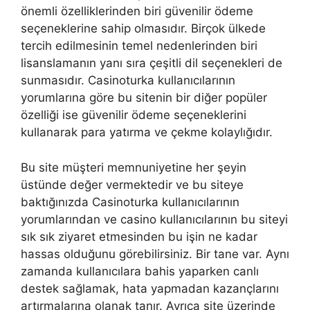
önemli özelliklerinden biri güvenilir ödeme
seçeneklerine sahip olmasıdır. Birçok ülkede
tercih edilmesinin temel nedenlerinden biri
lisanslamanın yanı sıra çeşitli dil seçenekleri de
sunmasıdır. Casinoturka kullanıcılarının
yorumlarına göre bu sitenin bir diğer popüler
özelliği ise güvenilir ödeme seçeneklerini
kullanarak para yatırma ve çekme kolaylığıdır.
Bu site müşteri memnuniyetine her şeyin
üstünde değer vermektedir ve bu siteye
baktığınızda Casinoturka kullanıcılarının
yorumlarından ve casino kullanıcılarının bu siteyi
sık sık ziyaret etmesinden bu işin ne kadar
hassas olduğunu görebilirsiniz. Bir tane var. Aynı
zamanda kullanıcılara bahis yaparken canlı
destek sağlamak, hata yapmadan kazançlarını
artırmalarına olanak tanır. Ayrıca site üzerinde