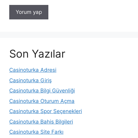
Son Yazılar
Casinoturka Adresi
Casinoturka Giriş
Casinoturka Bilgi Güvenliği
Casinoturka Oturum Açma
Casinoturka Spor Seçenekleri
Casinoturka Bahis Bilgileri
Casinoturka Site Farkı