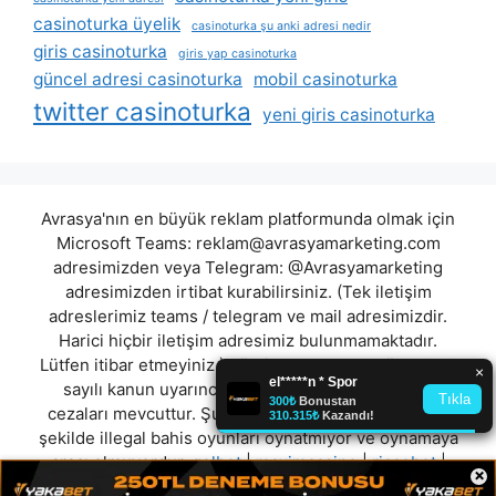
casinoturka üyelik
casinoturka şu anki adresi nedir
giris casinoturka
giris yap casinoturka
güncel adresi casinoturka
mobil casinoturka
twitter casinoturka
yeni giris casinoturka
Avrasya'nın en büyük reklam platformunda olmak için
Microsoft Teams:
reklam@avrasyamarketing.com
adresimizden veya Telegram: @Avrasyamarketing
adresimizden irtibat kurabilirsiniz. (Tek iletişim
adreslerimiz teams / telegram ve mail adresimizdir.
Harici hiçbir iletişim adresimiz bulunmamaktadır.
Lütfen itibar etmeyiniz.) Türkiye yasalarına göre 7258
sayılı kanun uyarınca yasa dışı bahis oynamanın
cezaları mevcuttur. Şu an bulunduğunuz site hiç bir
şekilde illegal bahis oyunları oynatmıyor ve oynamaya
aracı olmuyordur.
golbet
|
maximcasino
|
riccobet
|
×
bizimbahis
|
rotabet
|
garibanbet
|
betrupi
|
narubet