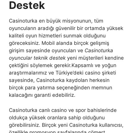
Destek
Casinoturka en büyük misyonunun, tüm
oyuncuların aradığı güvenilir bir ortamda yüksek
kaliteli oyun hizmetleri sunmak olduğunu
göreceksiniz. Mobil alanda birçok gelişmiş
girişim sayesinde oyuncuları ve
Casinoturka
oyuncular teknik destek
yeni müşterileri kendine
çektiğini söylemek gerekir.Kapsamlı ve yoğun
araştırmalarımız ve Türkiye’deki casino şirketi
sayesinde, Casinoturka kaydolan herkesin
birçok para yatırma seçeneğinden memnun
kalacağını garanti edebiliriz.
Casinoturka canlı casino ve spor bahislerinde
oldukça yüksek oranlara sahip olduğunu
görebilirsiniz. Birçok yeni Casinoturka kullanıcısı,
özellikle promosyon sayfalarında cömert