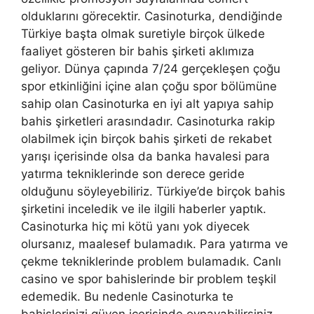
olduklarını görecektir. Casinoturka, dendiğinde
Türkiye başta olmak suretiyle birçok ülkede
faaliyet gösteren bir bahis şirketi aklımıza
geliyor. Dünya çapında 7/24 gerçekleşen çoğu
spor etkinliğini içine alan çoğu spor bölümüne
sahip olan Casinoturka en iyi alt yapıya sahip
bahis şirketleri arasındadır. Casinoturka rakip
olabilmek için birçok bahis şirketi de rekabet
yarışı içerisinde olsa da banka havalesi para
yatırma tekniklerinde son derece geride
olduğunu söyleyebiliriz. Türkiye’de birçok bahis
şirketini inceledik ve ile ilgili haberler yaptık.
Casinoturka hiç mi kötü yanı yok diyecek
olursanız, maalesef bulamadık. Para yatırma ve
çekme tekniklerinde problem bulamadık. Canlı
casino ve spor bahislerinde bir problem teşkil
edemedik. Bu nedenle Casinoturka te
bahislerinizi güven içerisinde oynayabilirsiniz.