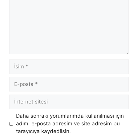
İsim
E-
posta
İnternet
sitesi
Daha sonraki yorumlarımda kullanılması için
adım, e-posta adresim ve site adresim bu
tarayıcıya kaydedilsin.