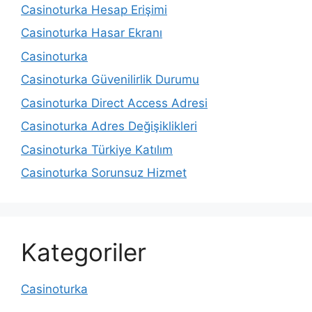
Casinoturka Hesap Erişimi
Casinoturka Hasar Ekranı
Casinoturka
Casinoturka Güvenilirlik Durumu
Casinoturka Direct Access Adresi
Casinoturka Adres Değişiklikleri
Casinoturka Türkiye Katılım
Casinoturka Sorunsuz Hizmet
Kategoriler
Casinoturka