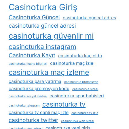
Casinoturka Giriş
Casinoturka Güncel
casinoturka güncel adres
casinoturka güncel adresi
casinoturka güvenlir mi
casinoturka instagram
Casinoturka Kayıt
casinoturka kaç oldu
casinoturka maç izle
casinoturka lisans bilgileri
casinoturka maç izleme
casinoturka para yatırma
casinoturka promosyon
casinoturka promosyon kodu
casinoturka sitesi
casinoturka spor bahisleri
casinoturka sosyal medya
casinoturka tv
casinoturka telegram
casinoturka tv canli maç izle
casinoturka tv izle
casinoturka twitter
casinoturka web sitesi
casinoturka yeni giris
casinoturka yeni adresi