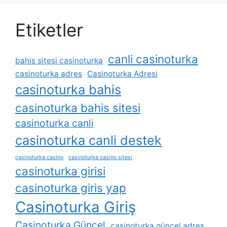
Etiketler
canli casinoturka
bahis sitesi casinoturka
casinoturka adres
Casinoturka Adresi
casinoturka bahis
casinoturka bahis sitesi
casinoturka canli
casinoturka canli destek
casinoturka casino
casinoturka casino sitesi
casinoturka girisi
casinoturka giris yap
Casinoturka Giriş
Casinoturka Güncel
casinoturka güncel adres