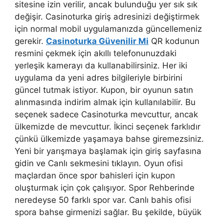
sitesine izin verilir, ancak bulunduğu yer sık sık
değişir. Casinoturka giriş adresinizi değiştirmek
için normal mobil uygulamanızda güncellemeniz
gerekir.
Casinoturka Güvenilir Mi
QR kodunun
resmini çekmek için akıllı telefonunuzdaki
yerleşik kamerayı da kullanabilirsiniz. Her iki
uygulama da yeni adres bilgileriyle birbirini
güncel tutmak istiyor. Kupon, bir oyunun satın
alınmasında indirim almak için kullanılabilir. Bu
seçenek sadece Casinoturka mevcuttur, ancak
ülkemizde de mevcuttur. İkinci seçenek farklıdır
çünkü ülkemizde yaşamaya bahse giremezsiniz.
Yeni bir yarışmaya başlamak için giriş sayfasına
gidin ve Canlı sekmesini tıklayın. Oyun ofisi
maçlardan önce spor bahisleri için kupon
oluşturmak için çok çalışıyor. Spor Rehberinde
neredeyse 50 farklı spor var. Canlı bahis ofisi
spora bahse girmenizi sağlar. Bu şekilde, büyük