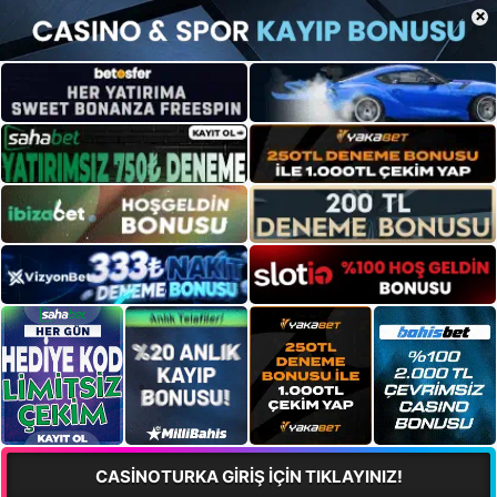
×
CASİNOTURKA GİRİŞ İÇİN TIKLAYINIZ!