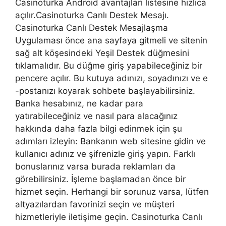
Casinoturka Android avantajları listesine hızlıca
açılır.Casinoturka Canlı Destek Mesajı.
Casinoturka Canlı Destek Mesajlaşma
Uygulaması önce ana sayfaya gitmeli ve sitenin
sağ alt köşesindeki Yeşil Destek düğmesini
tıklamalıdır. Bu düğme giriş yapabileceğiniz bir
pencere açılır. Bu kutuya adınızı, soyadınızı ve e
-postanızı koyarak sohbete başlayabilirsiniz.
Banka hesabınız, ne kadar para
yatırabileceğiniz ve nasıl para alacağınız
hakkında daha fazla bilgi edinmek için şu
adımları izleyin: Bankanın web sitesine gidin ve
kullanıcı adınız ve şifrenizle giriş yapın. Farklı
bonuslarınız varsa burada reklamları da
görebilirsiniz. İşleme başlamadan önce bir
hizmet seçin. Herhangi bir sorunuz varsa, lütfen
altyazılardan favorinizi seçin ve müşteri
hizmetleriyle iletişime geçin. Casinoturka Canlı