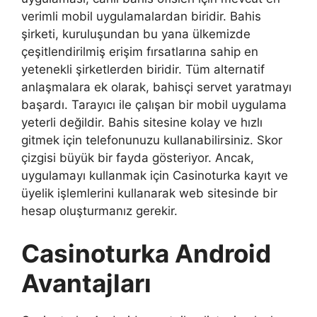
verimli mobil uygulamalardan biridir. Bahis
şirketi, kuruluşundan bu yana ülkemizde
çeşitlendirilmiş erişim fırsatlarına sahip en
yetenekli şirketlerden biridir. Tüm alternatif
anlaşmalara ek olarak, bahisçi servet yaratmayı
başardı. Tarayıcı ile çalışan bir mobil uygulama
yeterli değildir. Bahis sitesine kolay ve hızlı
gitmek için telefonunuzu kullanabilirsiniz. Skor
çizgisi büyük bir fayda gösteriyor. Ancak,
uygulamayı kullanmak için Casinoturka kayıt ve
üyelik işlemlerini kullanarak web sitesinde bir
hesap oluşturmanız gerekir.
Casinoturka Android
Avantajları