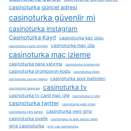
casinoturka güncel adresi
casinoturka güvenlir mi
casinoturka instagram
Casinoturka Kayıt
casinoturka kaç oldu
casinoturka maç izle
casinoturka lisans bilgileri
casinoturka maç izleme
casinoturka para yatırma
casinoturka promosyon
casinoturka promosyon kodu
casinoturka sitesi
casinoturka spor bahisleri
casinoturka sosyal medya
casinoturka tv
casinoturka telegram
casinoturka tv canli maç izle
casinoturka tv izle
casinoturka twitter
casinoturka web sitesi
casinoturka yeni giris
casinoturka yeni adresi
casinoturka üyelik
casinoturka şu anki adresi nedir
giris casinoturka
giris yap casinoturka