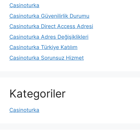
Casinoturka
Casinoturka Güvenilirlik Durumu
Casinoturka Direct Access Adresi
Casinoturka Adres Değişiklikleri
Casinoturka Türkiye Katılım
Casinoturka Sorunsuz Hizmet
Kategoriler
Casinoturka