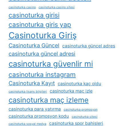
casinoturka casino
casinoturka casino sitesi
casinoturka girisi
casinoturka giris yap
Casinoturka Giriş
Casinoturka Güncel
casinoturka güncel adres
casinoturka güncel adresi
casinoturka güvenlir mi
casinoturka instagram
Casinoturka Kayıt
casinoturka kaç oldu
casinoturka maç izle
casinoturka lisans bilgileri
casinoturka maç izleme
casinoturka para yatırma
casinoturka promosyon
casinoturka promosyon kodu
casinoturka sitesi
casinoturka spor bahisleri
casinoturka sosyal medya