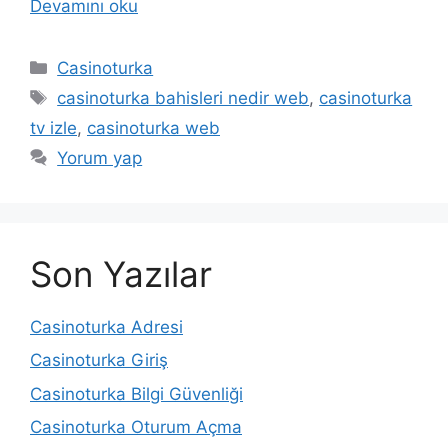
Devamını oku
Kategoriler
Casinoturka
Etiketler
casinoturka bahisleri nedir web
,
casinoturka
tv izle
,
casinoturka web
Yorum yap
Son Yazılar
Casinoturka Adresi
Casinoturka Giriş
Casinoturka Bilgi Güvenliği
Casinoturka Oturum Açma