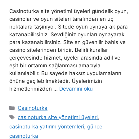
Casinoturka site yönetimi üyeleri gündelik oyun,
casinolar ve oyun siteleri tarafından en uç
noktalara taşınıyor. Sitede oyun oynayarak para
kazanabilirsiniz. Sevdiğiniz oyunları oynayarak
para kazanabilirsiniz. Site en güvenilir bahis ve
casino sitelerinden biridir. Belirli kurallar
çerçevesinde hizmet, üyeler arasında adil ve
eşit bir ortamın sağlanması amacıyla
kullanılabilir. Bu sayede haksız uygulamaların
önüne geçilebilmektedir. Üyelerimizin
hizmetlerimizden …
Devamını oku
Kategoriler
Casinoturka
Etiketler
casinoturka site yönetimi üyeleri
,
casinoturka yatırım yöntemleri
,
güncel
casinoturka