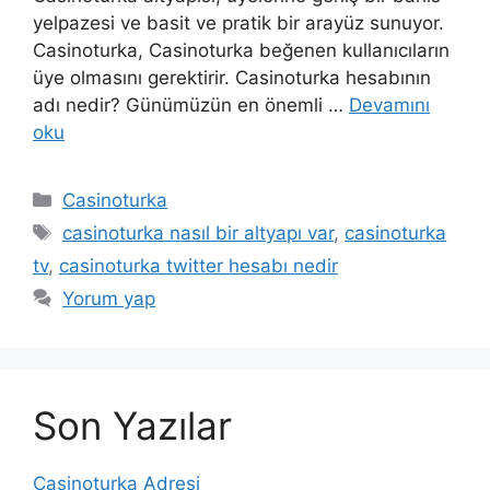
yelpazesi ve basit ve pratik bir arayüz sunuyor.
Casinoturka, Casinoturka beğenen kullanıcıların
üye olmasını gerektirir. Casinoturka hesabının
adı nedir? Günümüzün en önemli …
Devamını
oku
Kategoriler
Casinoturka
Etiketler
casinoturka nasıl bir altyapı var
,
casinoturka
tv
,
casinoturka twitter hesabı nedir
Yorum yap
Son Yazılar
Casinoturka Adresi