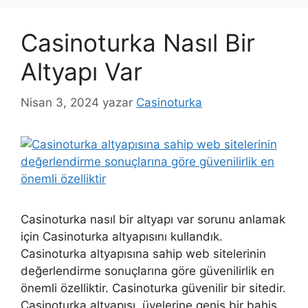
Casinoturka Nasıl Bir
Altyapı Var
Nisan 3, 2024
yazar
Casinoturka
Casinoturka nasıl bir altyapı var sorunu anlamak
için Casinoturka altyapısını kullandık.
Casinoturka altyapısına sahip web sitelerinin
değerlendirme sonuçlarına göre güvenilirlik en
önemli özelliktir. Casinoturka güvenilir bir sitedir.
Casinoturka altyapısı, üyelerine geniş bir bahis