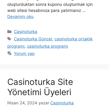
oluşturduktan sonra kuponu oluşturmak için
web sitesi hesabınıza para yatırmanız …
Devamını oku
Kategoriler
Casinoturka
Etiketler
Casinoturka Güncel
,
casinoturka ortaklık
programı
,
casinoturka programı
Yorum yap
Casinoturka Site
Yönetimi Üyeleri
Nisan 24, 2024
yazar
Casinoturka