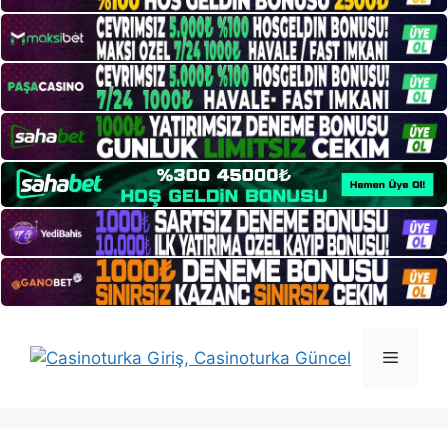
İçeriğe
atla
Menü