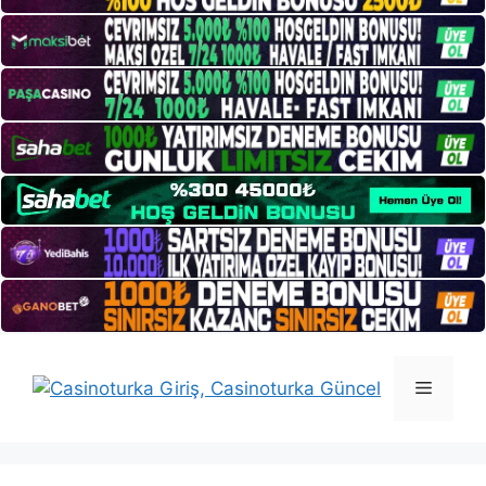
İçeriğe
atla
Menü