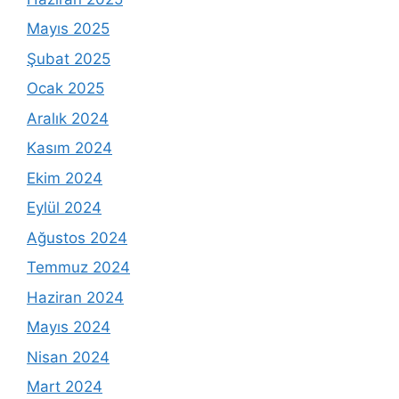
Mayıs 2025
Şubat 2025
Ocak 2025
Aralık 2024
Kasım 2024
Ekim 2024
Eylül 2024
Ağustos 2024
Temmuz 2024
Haziran 2024
Mayıs 2024
Nisan 2024
Mart 2024