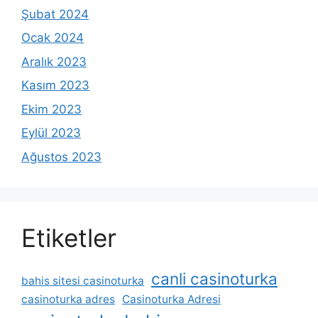
Şubat 2024
Ocak 2024
Aralık 2023
Kasım 2023
Ekim 2023
Eylül 2023
Ağustos 2023
Etiketler
canli casinoturka
bahis sitesi casinoturka
casinoturka adres
Casinoturka Adresi