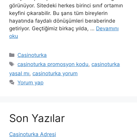
görünüyor. Sitedeki herkes birinci sınıf ortamın
keyfini çıkarabilir. Bu şans tüm bireylerin
hayatında faydalı dönüşümleri beraberinde
getiriyor. Geçtiğimiz birkaç yılda, …
Devamını
oku
Kategoriler
Casinoturka
Etiketler
casinoturka promosyon kodu
,
casinoturka
yasal mı
,
casinoturka yorum
Yorum yap
Son Yazılar
Casinoturka Adresi