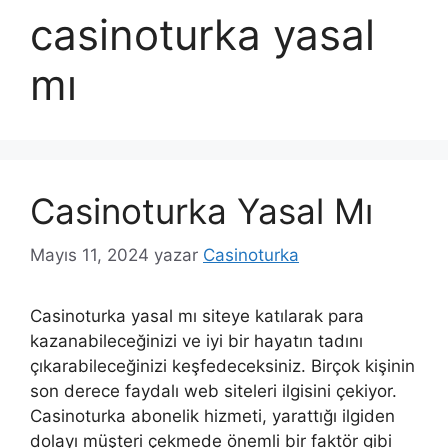
casinoturka yasal
mı
Casinoturka Yasal Mı
Mayıs 11, 2024
yazar
Casinoturka
Casinoturka yasal mı siteye katılarak para
kazanabileceğinizi ve iyi bir hayatın tadını
çıkarabileceğinizi keşfedeceksiniz. Birçok kişinin
son derece faydalı web siteleri ilgisini çekiyor.
Casinoturka abonelik hizmeti, yarattığı ilgiden
dolayı müşteri çekmede önemli bir faktör gibi