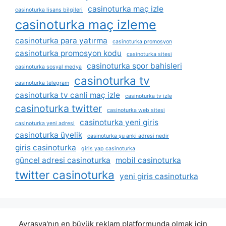
casinoturka maç izle
casinoturka lisans bilgileri
casinoturka maç izleme
casinoturka para yatırma
casinoturka promosyon
casinoturka promosyon kodu
casinoturka sitesi
casinoturka spor bahisleri
casinoturka sosyal medya
casinoturka tv
casinoturka telegram
casinoturka tv canli maç izle
casinoturka tv izle
casinoturka twitter
casinoturka web sitesi
casinoturka yeni giris
casinoturka yeni adresi
casinoturka üyelik
casinoturka şu anki adresi nedir
giris casinoturka
giris yap casinoturka
güncel adresi casinoturka
mobil casinoturka
twitter casinoturka
yeni giris casinoturka
Avrasya'nın en büyük reklam platformunda olmak için