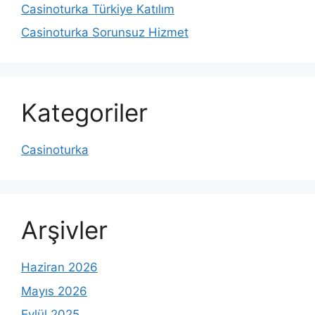
Casinoturka Türkiye Katılım
Casinoturka Sorunsuz Hizmet
Kategoriler
Casinoturka
Arşivler
Haziran 2026
Mayıs 2026
Eylül 2025