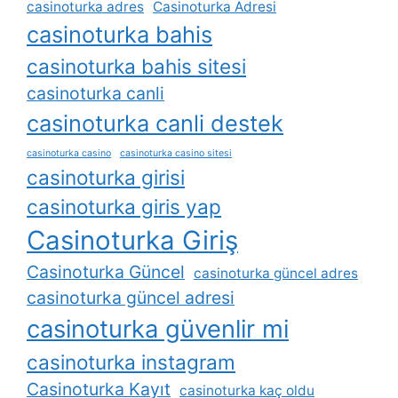
casinoturka adres
Casinoturka Adresi
casinoturka bahis
casinoturka bahis sitesi
casinoturka canli
casinoturka canli destek
casinoturka casino
casinoturka casino sitesi
casinoturka girisi
casinoturka giris yap
Casinoturka Giriş
Casinoturka Güncel
casinoturka güncel adres
casinoturka güncel adresi
casinoturka güvenlir mi
casinoturka instagram
Casinoturka Kayıt
casinoturka kaç oldu