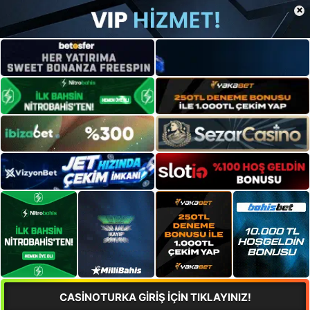
×
CASİNOTURKA GİRİŞ İÇİN TIKLAYINIZ!