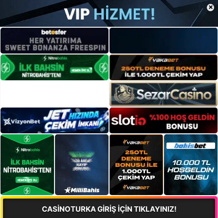
×
CASİNOTURKA GİRİŞ İÇİN TIKLAYINIZ!