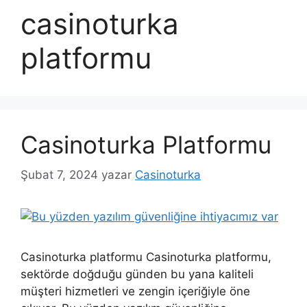
casinoturka
platformu
Casinoturka Platformu
Şubat 7, 2024
yazar
Casinoturka
Casinoturka platformu Casinoturka platformu,
sektörde doğduğu günden bu yana kaliteli
müşteri hizmetleri ve zengin içeriğiyle öne