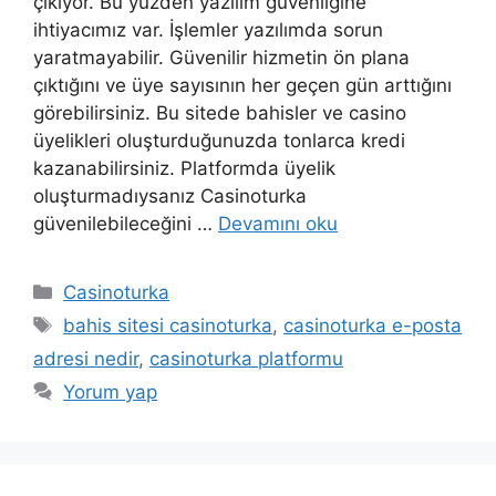
çıkıyor. Bu yüzden yazılım güvenliğine
ihtiyacımız var. İşlemler yazılımda sorun
yaratmayabilir. Güvenilir hizmetin ön plana
çıktığını ve üye sayısının her geçen gün arttığını
görebilirsiniz. Bu sitede bahisler ve casino
üyelikleri oluşturduğunuzda tonlarca kredi
kazanabilirsiniz. Platformda üyelik
oluşturmadıysanız Casinoturka
güvenilebileceğini …
Devamını oku
Kategoriler
Casinoturka
Etiketler
bahis sitesi casinoturka
,
casinoturka e-posta
adresi nedir
,
casinoturka platformu
Yorum yap