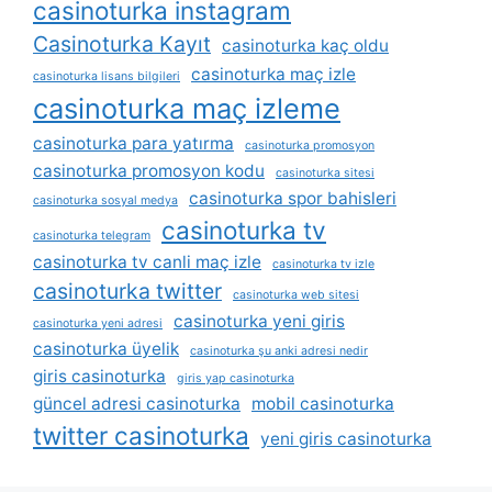
casinoturka instagram
Casinoturka Kayıt
casinoturka kaç oldu
casinoturka maç izle
casinoturka lisans bilgileri
casinoturka maç izleme
casinoturka para yatırma
casinoturka promosyon
casinoturka promosyon kodu
casinoturka sitesi
casinoturka spor bahisleri
casinoturka sosyal medya
casinoturka tv
casinoturka telegram
casinoturka tv canli maç izle
casinoturka tv izle
casinoturka twitter
casinoturka web sitesi
casinoturka yeni giris
casinoturka yeni adresi
casinoturka üyelik
casinoturka şu anki adresi nedir
giris casinoturka
giris yap casinoturka
güncel adresi casinoturka
mobil casinoturka
twitter casinoturka
yeni giris casinoturka