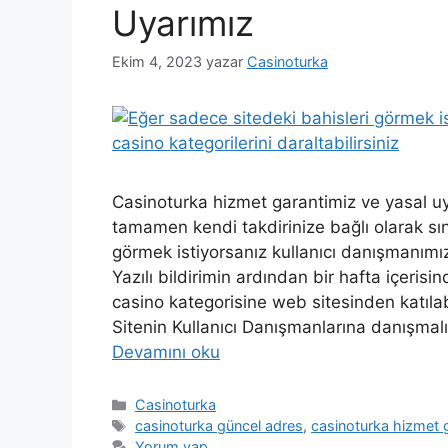
Uyarımız
Ekim 4, 2023
yazar
Casinoturka
Casinoturka hizmet garantimiz ve yasal uy
tamamen kendi takdirinize bağlı olarak sını
görmek istiyorsanız kullanıcı danışmanımıza
Yazılı bildirimin ardından bir hafta içerisi
casino kategorisine web sitesinden katılabil
Sitenin Kullanıcı Danışmanlarına danışmalıs
Devamını oku
Kategoriler
Casinoturka
Etiketler
casinoturka güncel adres
,
casinoturka hizmet g
Yorum yap