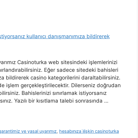
arımız Casinoturka web sitesindeki işlemlerinizi
rlandırabilirsiniz. Eğer sadece sitedeki bahisleri
 bildirerek casino kategorilerini daraltabilirsiniz.
nde işlem gerçekleştirilecektir. Dilerseniz doğrudan
irsiniz. Bahislerinizi sınırlamak istiyorsanız
ınız. Yazılı bir kısıtlama talebi sonrasında …
arantimiz ve yasal uyarımız
,
hesabınıza i̇lişkin casinoturka