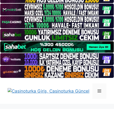
İçeriğe
atla
Menü