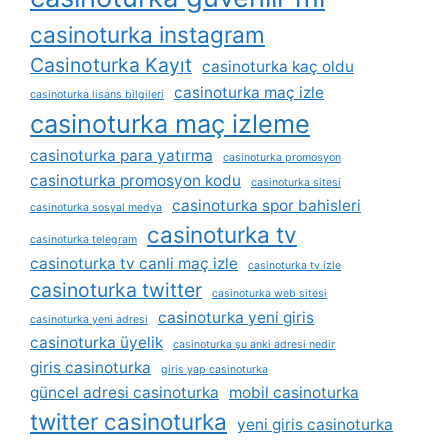
casinoturka instagram
Casinoturka Kayıt
casinoturka kaç oldu
casinoturka maç izle
casinoturka lisans bilgileri
casinoturka maç izleme
casinoturka para yatırma
casinoturka promosyon
casinoturka promosyon kodu
casinoturka sitesi
casinoturka spor bahisleri
casinoturka sosyal medya
casinoturka tv
casinoturka telegram
casinoturka tv canli maç izle
casinoturka tv izle
casinoturka twitter
casinoturka web sitesi
casinoturka yeni giris
casinoturka yeni adresi
casinoturka üyelik
casinoturka şu anki adresi nedir
giris casinoturka
giris yap casinoturka
güncel adresi casinoturka
mobil casinoturka
twitter casinoturka
yeni giris casinoturka