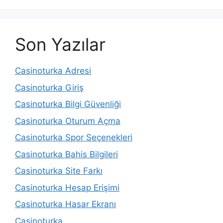
Son Yazılar
Casinoturka Adresi
Casinoturka Giriş
Casinoturka Bilgi Güvenliği
Casinoturka Oturum Açma
Casinoturka Spor Seçenekleri
Casinoturka Bahis Bilgileri
Casinoturka Site Farkı
Casinoturka Hesap Erişimi
Casinoturka Hasar Ekranı
Casinoturka