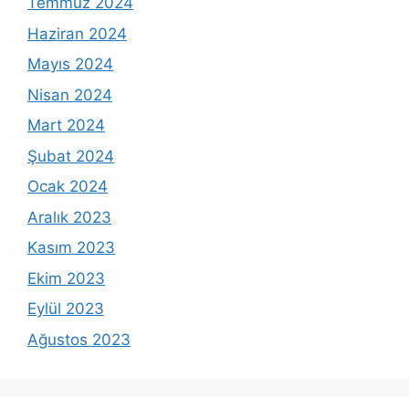
Temmuz 2024
Haziran 2024
Mayıs 2024
Nisan 2024
Mart 2024
Şubat 2024
Ocak 2024
Aralık 2023
Kasım 2023
Ekim 2023
Eylül 2023
Ağustos 2023