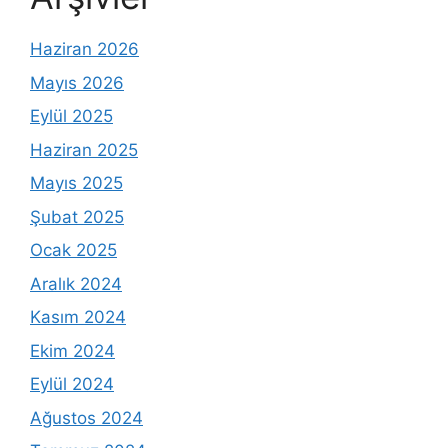
Haziran 2026
Mayıs 2026
Eylül 2025
Haziran 2025
Mayıs 2025
Şubat 2025
Ocak 2025
Aralık 2024
Kasım 2024
Ekim 2024
Eylül 2024
Ağustos 2024