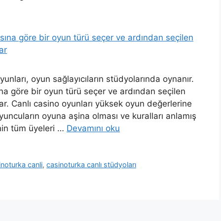
yunları, oyun sağlayıcıların stüdyolarında oynanır.
na göre bir oyun türü seçer ve ardından seçilen
lar. Canlı casino oyunları yüksek oyun değerlerine
yuncuların oyuna aşina olması ve kuralları anlamış
nin tüm üyeleri …
Devamını oku
inoturka canli
,
casinoturka canlı stüdyoları