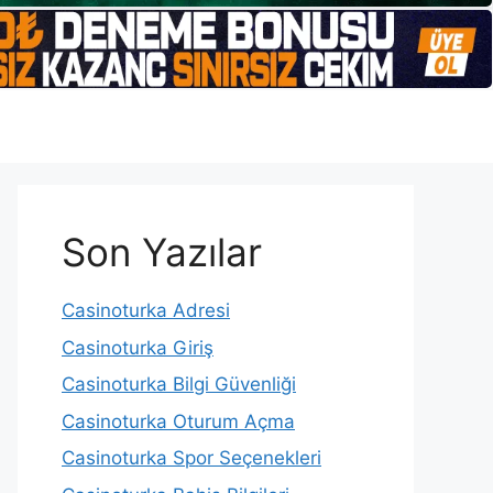
Son Yazılar
Casinoturka Adresi
Casinoturka Giriş
Casinoturka Bilgi Güvenliği
Casinoturka Oturum Açma
Casinoturka Spor Seçenekleri