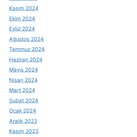
Kasım 2024
Ekim 2024
Eylül 2024
Ağustos 2024
Temmuz 2024
Haziran 2024
Mayıs 2024
Nisan 2024
Mart 2024
Şubat 2024
Ocak 2024
Aralık 2023
Kasım 2023