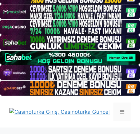
İçeriğe
atla
Menü