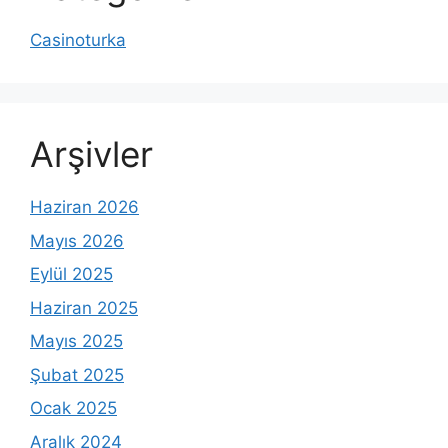
Casinoturka
Arşivler
Haziran 2026
Mayıs 2026
Eylül 2025
Haziran 2025
Mayıs 2025
Şubat 2025
Ocak 2025
Aralık 2024