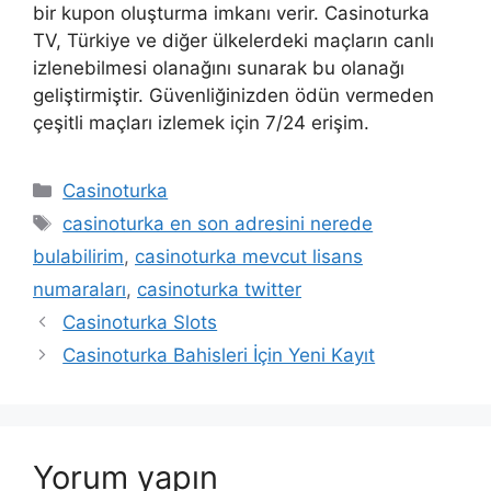
bir kupon oluşturma imkanı verir. Casinoturka
TV, Türkiye ve diğer ülkelerdeki maçların canlı
izlenebilmesi olanağını sunarak bu olanağı
geliştirmiştir. Güvenliğinizden ödün vermeden
çeşitli maçları izlemek için 7/24 erişim.
Kategoriler
Casinoturka
Etiketler
casinoturka en son adresini nerede
bulabilirim
,
casinoturka mevcut lisans
numaraları
,
casinoturka twitter
Casinoturka Slots
Casinoturka Bahisleri İçin Yeni Kayıt
Yorum yapın