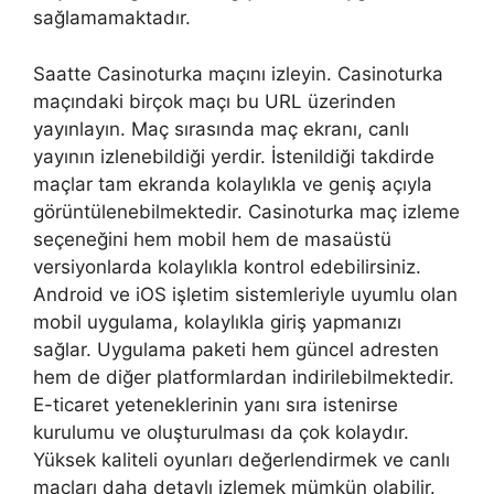
sağlamamaktadır.
Saatte Casinoturka maçını izleyin. Casinoturka
maçındaki birçok maçı bu URL üzerinden
yayınlayın. Maç sırasında maç ekranı, canlı
yayının izlenebildiği yerdir. İstenildiği takdirde
maçlar tam ekranda kolaylıkla ve geniş açıyla
görüntülenebilmektedir. Casinoturka maç izleme
seçeneğini hem mobil hem de masaüstü
versiyonlarda kolaylıkla kontrol edebilirsiniz.
Android ve iOS işletim sistemleriyle uyumlu olan
mobil uygulama, kolaylıkla giriş yapmanızı
sağlar. Uygulama paketi hem güncel adresten
hem de diğer platformlardan indirilebilmektedir.
E-ticaret yeteneklerinin yanı sıra istenirse
kurulumu ve oluşturulması da çok kolaydır.
Yüksek kaliteli oyunları değerlendirmek ve canlı
maçları daha detaylı izlemek mümkün olabilir.