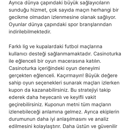
Ayrıca dünya çapındaki büyük sağlayıcıların
sunduğu hizmet, çok sayıda maçın herhangi bir
gecikme olmadan izlenmesine olanak sağlıyor.
Oyunlar dünya çapındaki spor branşlarından
indirilebilmektedir.
Farklı lig ve kupalardaki futbol maçlarına
kullanıcı desteği sağlanmamaktadır. Casinoturka
ile eğlenceli bir oyun macerasına katılın.
Casinoturka içeriğindeki oyun deneyimi
gerçekten eğlenceli. Kaçırmayın! Büyük değere
sahip oyun seçenekleri sunarak maçları izlerken
kupon da kazanabilirsiniz. Bu stratejiyi takip
ederek daha heyecanlı ve keyifli vakit
geçirebilirsiniz. Kuponun metni tüm maçların
izlenebileceği anlamına gelmez. Ayrıca ekiplerin
durumunun daha iyi anlaşılmasını ve analiz
edilmesini kolaylaştırır. Daha üstün ve güvenilir