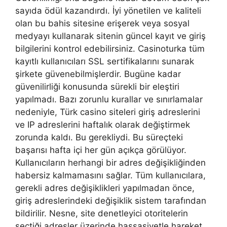
sayıda ödül kazandırdı. İyi yönetilen ve kaliteli
olan bu bahis sitesine erişerek veya sosyal
medyayı kullanarak sitenin güncel kayıt ve giriş
bilgilerini kontrol edebilirsiniz. Casinoturka tüm
kayıtlı kullanıcıları SSL sertifikalarını sunarak
şirkete güvenebilmişlerdir. Bugüne kadar
güvenilirliği konusunda sürekli bir eleştiri
yapılmadı. Bazı zorunlu kurallar ve sınırlamalar
nedeniyle, Türk casino siteleri giriş adreslerini
ve IP adreslerini haftalık olarak değiştirmek
zorunda kaldı. Bu gerekliydi. Bu süreçteki
başarısı hafta içi her gün açıkça görülüyor.
Kullanıcıların herhangi bir adres değişikliğinden
habersiz kalmamasını sağlar. Tüm kullanıcılara,
gerekli adres değişiklikleri yapılmadan önce,
giriş adreslerindeki değişiklik sistem tarafından
bildirilir. Nesne, site denetleyici otoritelerin
seçtiği adresler üzerinde hassasiyetle hareket