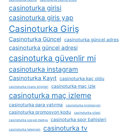
casinoturka girisi
casinoturka giris yap
Casinoturka Giriş
Casinoturka Güncel
casinoturka güncel adres
casinoturka güncel adresi
casinoturka güvenlir mi
casinoturka instagram
Casinoturka Kayıt
casinoturka kaç oldu
casinoturka maç izle
casinoturka lisans bilgileri
casinoturka maç izleme
casinoturka para yatırma
casinoturka promosyon
casinoturka promosyon kodu
casinoturka sitesi
casinoturka spor bahisleri
casinoturka sosyal medya
casinoturka tv
casinoturka telegram