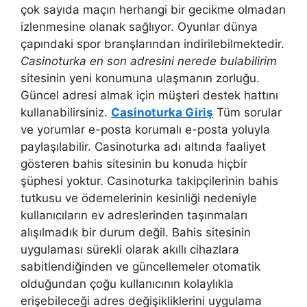
çok sayıda maçın herhangi bir gecikme olmadan
izlenmesine olanak sağlıyor. Oyunlar dünya
çapındaki spor branşlarından indirilebilmektedir.
Casinoturka en son adresini nerede bulabilirim
sitesinin yeni konumuna ulaşmanın zorluğu.
Güncel adresi almak için müşteri destek hattını
kullanabilirsiniz.
Casinoturka Giriş
Tüm sorular
ve yorumlar e-posta korumalı e-posta yoluyla
paylaşılabilir. Casinoturka adı altında faaliyet
gösteren bahis sitesinin bu konuda hiçbir
şüphesi yoktur. Casinoturka takipçilerinin bahis
tutkusu ve ödemelerinin kesinliği nedeniyle
kullanıcıların ev adreslerinden taşınmaları
alışılmadık bir durum değil. Bahis sitesinin
uygulaması sürekli olarak akıllı cihazlara
sabitlendiğinden ve güncellemeler otomatik
olduğundan çoğu kullanıcının kolaylıkla
erişebileceği adres değişikliklerini uygulama