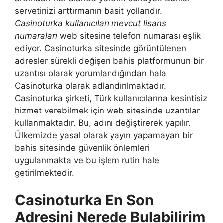
servetinizi arttırmanın basit yollarıdır.
Casinoturka kullanıcıları mevcut lisans
numaraları
web sitesine telefon numarası eşlik
ediyor. Casinoturka sitesinde görüntülenen
adresler sürekli değişen bahis platformunun bir
uzantısı olarak yorumlandığından hala
Casinoturka olarak adlandırılmaktadır.
Casinoturka şirketi, Türk kullanıcılarına kesintisiz
hizmet verebilmek için web sitesinde uzantılar
kullanmaktadır. Bu, adını değiştirerek yapılır.
Ülkemizde yasal olarak yayın yapamayan bir
bahis sitesinde güvenlik önlemleri
uygulanmakta ve bu işlem rutin hale
getirilmektedir.
Casinoturka En Son
Adresini Nerede Bulabilirim