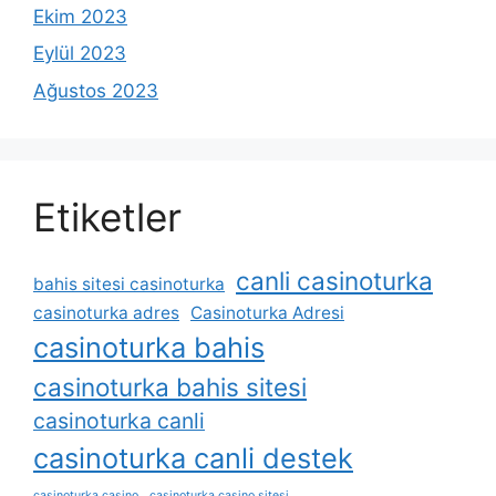
Ekim 2023
Eylül 2023
Ağustos 2023
Etiketler
canli casinoturka
bahis sitesi casinoturka
casinoturka adres
Casinoturka Adresi
casinoturka bahis
casinoturka bahis sitesi
casinoturka canli
casinoturka canli destek
casinoturka casino
casinoturka casino sitesi