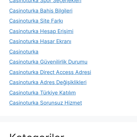
Casinoturka Spor Seçenekleri
Casinoturka Bahis Bilgileri
Casinoturka Site Farkı
Casinoturka Hesap Erişimi
Casinoturka Hasar Ekranı
Casinoturka
Casinoturka Güvenilirlik Durumu
Casinoturka Direct Access Adresi
Casinoturka Adres Değişiklikleri
Casinoturka Türkiye Katılım
Casinoturka Sorunsuz Hizmet