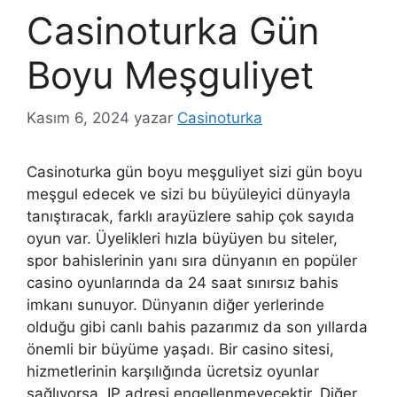
Casinoturka Gün
Boyu Meşguliyet
Kasım 6, 2024
yazar
Casinoturka
Casinoturka gün boyu meşguliyet sizi gün boyu
meşgul edecek ve sizi bu büyüleyici dünyayla
tanıştıracak, farklı arayüzlere sahip çok sayıda
oyun var. Üyelikleri hızla büyüyen bu siteler,
spor bahislerinin yanı sıra dünyanın en popüler
casino oyunlarında da 24 saat sınırsız bahis
imkanı sunuyor. Dünyanın diğer yerlerinde
olduğu gibi canlı bahis pazarımız da son yıllarda
önemli bir büyüme yaşadı. Bir casino sitesi,
hizmetlerinin karşılığında ücretsiz oyunlar
sağlıyorsa, IP adresi engellenmeyecektir. Diğer