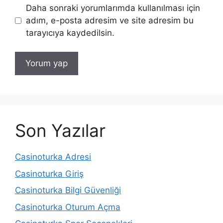
Daha sonraki yorumlarımda kullanılması için
adım, e-posta adresim ve site adresim bu
tarayıcıya kaydedilsin.
Son Yazılar
Casinoturka Adresi
Casinoturka Giriş
Casinoturka Bilgi Güvenliği
Casinoturka Oturum Açma