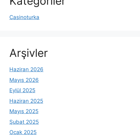
Kategoriler
Casinoturka
Arşivler
Haziran 2026
Mayıs 2026
Eylül 2025
Haziran 2025
Mayıs 2025
Şubat 2025
Ocak 2025