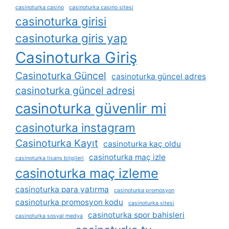
casinoturka casino
casinoturka casino sitesi
casinoturka girisi
casinoturka giris yap
Casinoturka Giriş
Casinoturka Güncel
casinoturka güncel adres
casinoturka güncel adresi
casinoturka güvenlir mi
casinoturka instagram
Casinoturka Kayıt
casinoturka kaç oldu
casinoturka maç izle
casinoturka lisans bilgileri
casinoturka maç izleme
casinoturka para yatırma
casinoturka promosyon
casinoturka promosyon kodu
casinoturka sitesi
casinoturka spor bahisleri
casinoturka sosyal medya