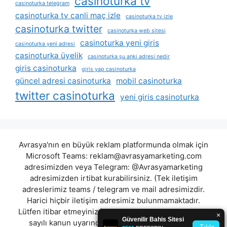
casinoturka tv
casinoturka telegram
casinoturka tv canli maç izle
casinoturka tv izle
casinoturka twitter
casinoturka web sitesi
casinoturka yeni giris
casinoturka yeni adresi
casinoturka üyelik
casinoturka şu anki adresi nedir
giris casinoturka
giris yap casinoturka
güncel adresi casinoturka
mobil casinoturka
twitter casinoturka
yeni giris casinoturka
Avrasya'nın en büyük reklam platformunda olmak için
Microsoft Teams:
reklam@avrasyamarketing.com
adresimizden veya Telegram: @Avrasyamarketing
adresimizden irtibat kurabilirsiniz. (Tek iletişim
adreslerimiz teams / telegram ve mail adresimizdir.
Harici hiçbir iletişim adresimiz bulunmamaktadır.
Lütfen itibar etmeyiniz.) Türkiye yasalarına göre 7258
sayılı kanun uyarınca yasa dışı bahis oynamanın