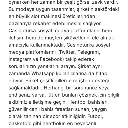
oynarken her zaman bir çeşit görsel zevk vardır.
Bu modaya uygun tasarımlar, şirketin sektördeki
en büyük slot makinesi üreticilerinden
bazılarıyla rekabet edebilmesini sağlıyor.
Casinoturka sosyal medya platformlarını hem
iletişim hem de müşteri şikâyetlerini ele almak
amacıyla kullanmaktadır. Casinoturka sosyal
medya platformlarını (Twitter, Telegram,
Instagram ve Facebook) takip ederek
sorularınızın yanıtlarını arayın. Şirket aynı
zamanda Whatsapp kullanıcılarına da hitap
ediyor. Şirket çeşitli dillerde müşteri desteği
sağlamaktadır. Herhangi bir sorununuz veya
endişeniz varsa, lütfen bunları çözmek için bilgili
ekibimizle iletişime geçin. Hentbol bahisleri,
güvenilir canlı bahis fırsatları sunan, yaygın
olarak tanınan bir spor etkinliğidir. Futbol, ​​
basketbol gibi hentbolun en heyecanlı