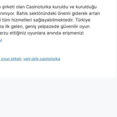
n şirketi olan Casinoturka kuruldu ve kurulduğu
nınıyor. Bahis sektöründeki önemi giderek artan
 tüm hizmetleri sağlayabilmektedir. Türkiye
 ilk gelen, geniş yelpazede güvenilir oyun
rzu ettiğiniz oyunlara anında erişmenizi
u
 oyun şirketi
,
yeni giris casinoturka