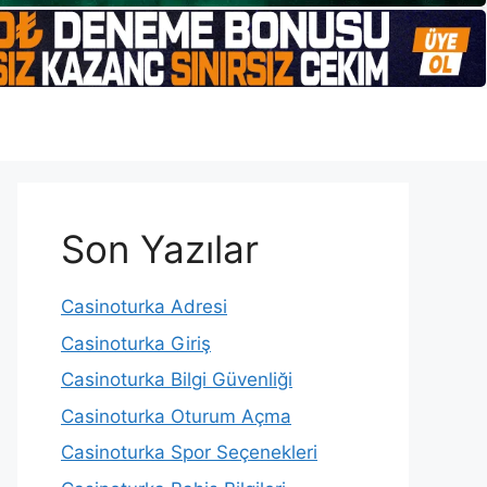
Son Yazılar
Casinoturka Adresi
Casinoturka Giriş
Casinoturka Bilgi Güvenliği
Casinoturka Oturum Açma
Casinoturka Spor Seçenekleri