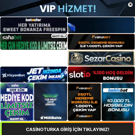
×
CASİNOTURKA GİRİŞ İÇİN TIKLAYINIZ!