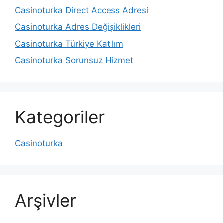
Casinoturka Direct Access Adresi
Casinoturka Adres Değişiklikleri
Casinoturka Türkiye Katılım
Casinoturka Sorunsuz Hizmet
Kategoriler
Casinoturka
Arşivler