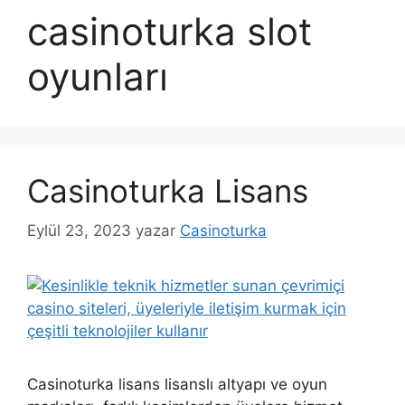
casinoturka slot
oyunları
Casinoturka Lisans
Eylül 23, 2023
yazar
Casinoturka
Casinoturka lisans lisanslı altyapı ve oyun