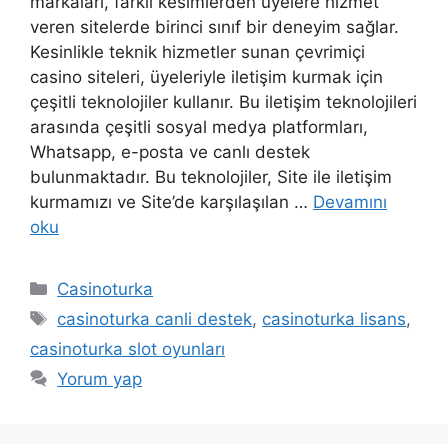
markaları, farklı kesimlerden üyelere hizmet
veren sitelerde birinci sınıf bir deneyim sağlar.
Kesinlikle teknik hizmetler sunan çevrimiçi
casino siteleri, üyeleriyle iletişim kurmak için
çeşitli teknolojiler kullanır. Bu iletişim teknolojileri
arasında çeşitli sosyal medya platformları,
Whatsapp, e-posta ve canlı destek
bulunmaktadır. Bu teknolojiler, Site ile iletişim
kurmamızı ve Site’de karşılaşılan …
Devamını
oku
Kategoriler
Casinoturka
Etiketler
casinoturka canli destek
,
casinoturka lisans
,
casinoturka slot oyunları
Yorum yap