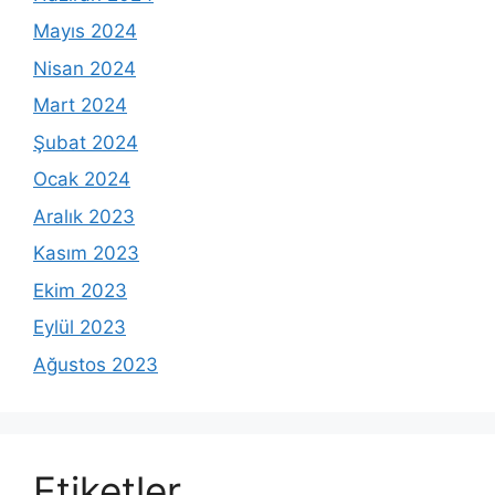
Mayıs 2024
Nisan 2024
Mart 2024
Şubat 2024
Ocak 2024
Aralık 2023
Kasım 2023
Ekim 2023
Eylül 2023
Ağustos 2023
Etiketler