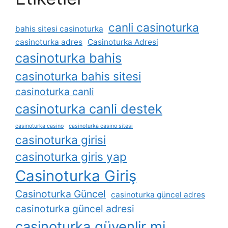
canli casinoturka
bahis sitesi casinoturka
casinoturka adres
Casinoturka Adresi
casinoturka bahis
casinoturka bahis sitesi
casinoturka canli
casinoturka canli destek
casinoturka casino
casinoturka casino sitesi
casinoturka girisi
casinoturka giris yap
Casinoturka Giriş
Casinoturka Güncel
casinoturka güncel adres
casinoturka güncel adresi
casinoturka güvenlir mi